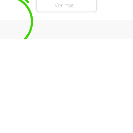
Ver mas ..
¿Como lo
hacemos?
Proporcionamos desde la planificación de
tu proyecto, la elaboración y desarrollo de
aplicaciones administrativas, comerciales
y empresariales, diseño e