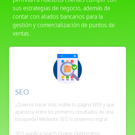
sus estrategias de negocio, además de
contar con aliados bancarios para la
gestión y comercialización de puntos de
ventas.
SEO
¿Quieres hacer más visible tu página WEB y que
aparezca entre los primeros resultados de una
búsqueda? Mediante SEO lo podemos lograr.
SEO significa Search Engine Optimization